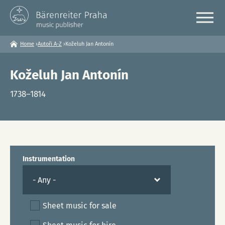
Home
›
Autoři A-Z
›
Koželuh Jan Antonín
You
are
here
Koželuh Jan Antonín
1738–1814
Instrumentation
Sheet music for sale