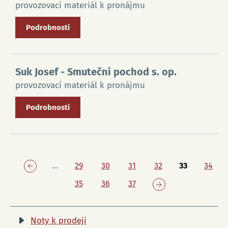
provozovací materiál k pronájmu
Podrobnosti
Suk Josef
- Smuteční pochod s. op.
provozovací materiál k pronájmu
Podrobnosti
S
t
r
…
29
30
31
32
33
34
á
35
36
37
n
k
y
Noty k prodeji