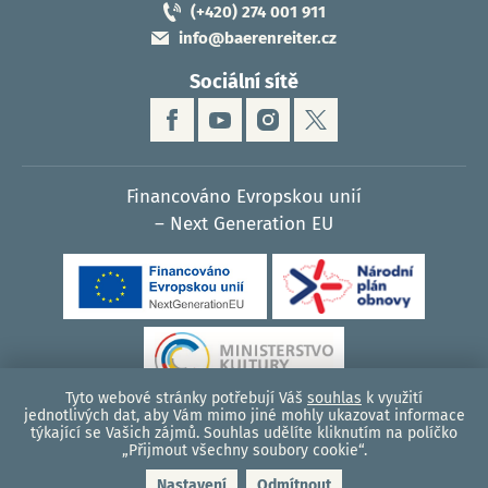
(+420) 274 001 911
info@baerenreiter.cz
Sociální sítě
Financováno Evropskou unií
– Next Generation EU
‹
ná
Tyto webové stránky potřebují Váš
souhlas
k využití
jednotlivých dat, aby Vám mimo jiné mohly ukazovat informace
týkající se Vašich zájmů. Souhlas udělíte kliknutím na políčko
© 2026, Bärenreiter Praha - hudební nakladatelství
„Přijmout všechny soubory cookie“.
Zásady cookies (EU)
|
Podmínky ochrany osobních údajů
|
Mapa webu
|
Nastavení
Odmítnout