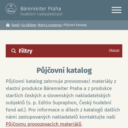
Domů
›
Co děláme
›
Noty k pronájmu
›
Půjčovní katalog
Jste
zde
Filtry
Ukázat
Půjčovní katalog
Půjčovní katalog zahrnuje provozovací materiály z
vlastní produkce Bärenreiter Praha a z produkce
starších českých a slovenských nakladatelských
subjektů (s. p. Editio Supraphon, Český hudební
fond ad.). Pro informace o dílech z katalogů dalších
námi zastupovaných nakladatelů kontaktujte naši
Půjčovnu provozovacích materiálů
.