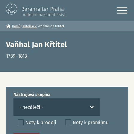
Domů
›
Autoři A-Z
›
Vaňhal Jan Křtitel
Jste
zde
Vaňhal Jan Křtitel
1739–1813
Nástrojová skupina
Noty k prodeji
Noty k pronájmu