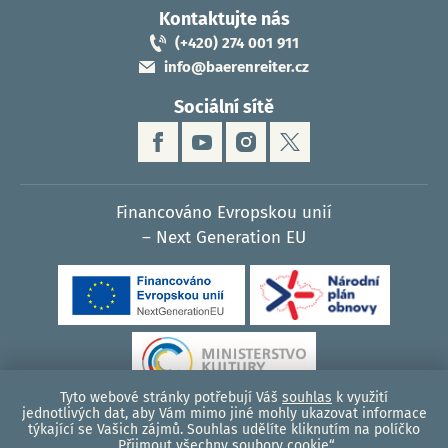
Kontaktujte nás
(+420) 274 001 911
info@baerenreiter.cz
Sociální sítě
Financováno Evropskou unií
– Next Generation EU
Tyto webové stránky potřebují Váš
souhlas
k využití
jednotlivých dat, aby Vám mimo jiné mohly ukazovat informace
týkající se Vašich zájmů. Souhlas udělíte kliknutím na políčko
© 2026, Bärenreiter Praha - hudební nakladatelství
„Přijmout všechny soubory cookie“.