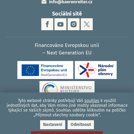
info@baerenreiter.cz
Sociální sítě
Financováno Evropskou unií
– Next Generation EU
Tyto webové stránky potřebují Váš
souhlas
k využití
jednotlivých dat, aby Vám mimo jiné mohly ukazovat informace
týkající se Vašich zájmů. Souhlas udělíte kliknutím na políčko
© 2026, Bärenreiter Praha - hudební nakladatelství
„Přijmout všechny soubory cookie“.
Zásady cookies (EU)
|
Podmínky ochrany osobních údajů
|
Mapa webu
|
Nastavení
Odmítnout
Administrace