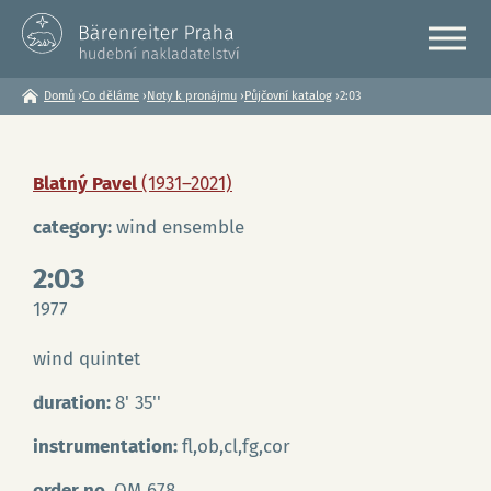
Domů
›
Co děláme
›
Noty k pronájmu
›
Půjčovní katalog
›
2:03
Jste
zde
Blatný Pavel
(1931–2021)
category:
wind ensemble
2:03
1977
wind quintet
duration:
8' 35''
instrumentation:
fl,ob,cl,fg,cor
order no.
OM 678