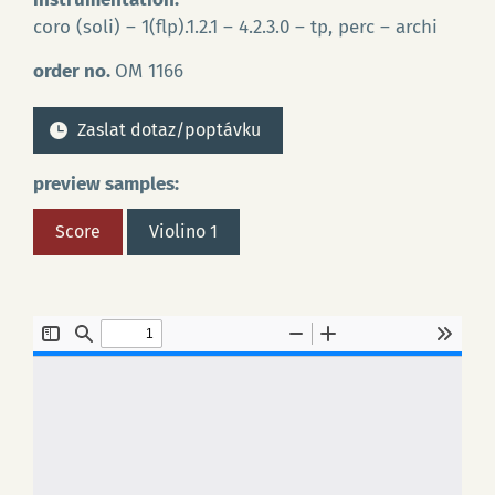
coro (soli) – 1(flp).1.2.1 – 4.2.3.0 – tp, perc – archi
order no.
OM 1166
Zaslat dotaz/poptávku
preview samples:
Score
Violino 1