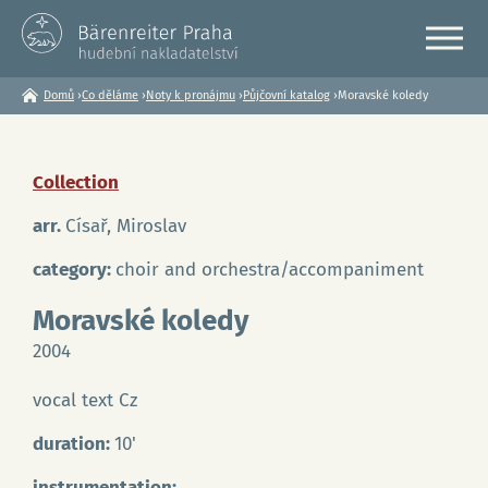
Domů
›
Co děláme
›
Noty k pronájmu
›
Půjčovní katalog
›
Moravské koledy
Jste
zde
Collection
arr.
Císař, Miroslav
category:
choir and orchestra/accompaniment
Moravské koledy
2004
vocal text Cz
duration:
10'
instrumentation: