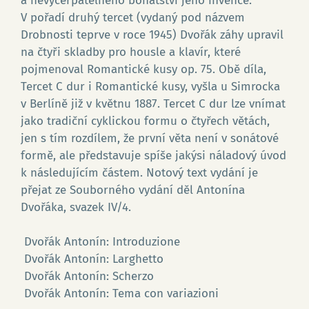
a nevyčerpatelného bohatství jeho invence.
V pořadí druhý tercet (vydaný pod názvem
Drobnosti teprve v roce 1945) Dvořák záhy upravil
na čtyři skladby pro housle a klavír, které
pojmenoval Romantické kusy op. 75. Obě díla,
Tercet C dur i Romantické kusy, vyšla u Simrocka
v Berlíně již v květnu 1887. Tercet C dur lze vnímat
jako tradiční cyklickou formu o čtyřech větách,
jen s tím rozdílem, že první věta není v sonátové
formě, ale představuje spíše jakýsi náladový úvod
Go
k následujícím částem. Notový text vydání je
přejat ze Souborného vydání děl Antonína
Dvořáka, svazek IV/4.
Dvořák Antonín: Introduzione
Dvořák Antonín: Larghetto
Dvořák Antonín: Scherzo
Dvořák Antonín: Tema con variazioni