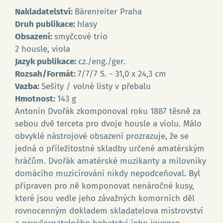
Nakladatelství:
Bärenreiter Praha
Druh publikace:
hlasy
Obsazení:
smyčcové trio
2 housle, viola
Jazyk publikace:
cz./eng./ger.
Rozsah/Formát:
7/7/7 S. - 31,0 x 24,3 cm
Vazba:
Sešity / volné listy v přebalu
Hmotnost:
143 g
Antonín Dvořák zkomponoval roku 1887 těsně za
sebou dvě terceta pro dvoje housle a violu. Málo
obvyklé nástrojové obsazení prozrazuje, že se
jedná o příležitostné skladby určené amatérským
hráčům. Dvořák amatérské muzikanty a milovníky
domácího muzicírování nikdy nepodceňoval. Byl
připraven pro ně komponovat nenáročné kusy,
které jsou vedle jeho závažných komorních děl
rovnocenným dokladem skladatelova mistrovství