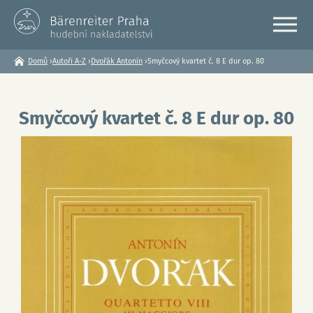
Domů
›
Autoři A-Z
›
Dvořák Antonín
›
Smyčcový kvartet č. 8 E dur op. 80
Jste
zde
Smyčcový kvartet č. 8 E dur op. 80