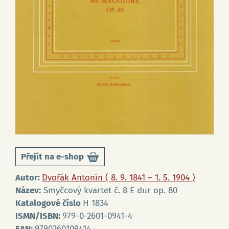
Přejít na e-shop
Autor:
Dvořák Antonín ( 8. 9. 1841 – 1. 5. 1904 )
Název:
Smyčcový kvartet č. 8 E dur op. 80
Katalogové číslo
H 1834
ISMN/ISBN:
979-0-2601-0941-4
EAN:
9790260109414