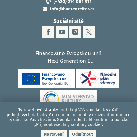
(+420) 274 001 911
info@baerenreiter.cz
Sociální sítě
Financováno Evropskou unií
– Next Generation EU
Go
Tyto webové stránky potřebují Váš
souhlas
k využití
jednotlivých dat, aby Vám mimo jiné mohly ukazovat informace
týkající se Vašich zájmů. Souhlas udělíte kliknutím na políčko
© 2026, Bärenreiter Praha - hudební nakladatelství
„Přijmout všechny soubory cookie“.
Zásady cookies (EU)
|
Podmínky ochrany osobních údajů
|
Mapa webu
|
Nastavení
Odmítnout