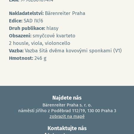
Nakladatelství:
Bärenreiter Praha
Edice:
SAD IV/6
Druh publikace:
hlasy
Obsazení:
smyčcové kvarteto
2 housle, viola, violoncello
Vazba:
Vazba šitá dvěma kovovými sponkami (V1)
Hmotnost:
246 g
Najdete nás
Bärenreiter Praha s. r. o.
náměstí Jiřího z Poděbrad 112/19, 130 00 Praha 3
zobrazit na mapě
Kontaktujte nás