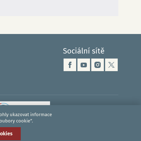
Sociální sítě
mohly ukazovat informace
soubory cookie“.
ookies
Vytvořil
drualas.cz
ebu
|
Administrace