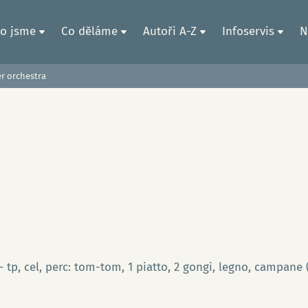
o jsme
Co děláme
Autoři A-Z
Infoservis
N
r orchestra
3.1 – tp, cel, perc: tom-tom, 1 piatto, 2 gongi, legno, campane 