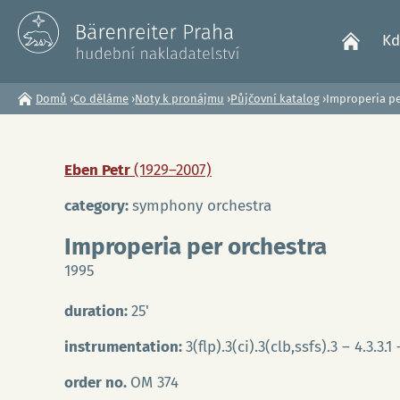
Kd
Domů
›
Co děláme
›
Noty k pronájmu
›
Půjčovní katalog
›
Improperia pe
Jste
zde
Eben Petr
(1929–2007)
category:
symphony orchestra
Improperia per orchestra
1995
duration:
25'
instrumentation:
3(flp).3(ci).3(clb,ssfs).3 – 4.3.
order no.
OM 374