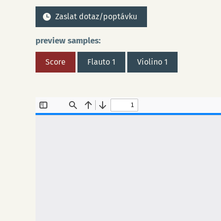
Zaslat dotaz/poptávku
preview samples:
Score
Flauto 1
Violino 1
Do