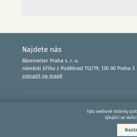
Najdete nás
Bärenreiter Praha s. r. o.
náměstí Jiřího z Poděbrad 112/19, 130 00 Praha 3
zobrazit na mapě
Financováno Evrop
Tyto webové stránky pot
– Next Generat
týkající se Vaš
Nast
© 2026, Bärenreiter Praha - hudební nakladatelství