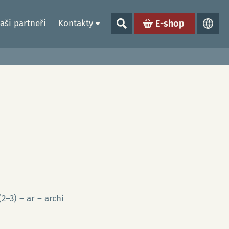
aši partneři
Kontakty
E-shop
(2–3) – ar – archi