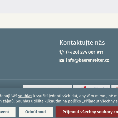
Kontaktujte nás
(+420) 274 001 911
info@baerenreiter.cz
skou unií
řebují Váš
souhlas
k využití jednotlivých dat, aby Vám mimo jiné 
ion EU
ich zájmů. Souhlas udělíte kliknutím na políčko „Přijmout všechny 
avení
Odmítnout
Přijmout všechny soubory c
Zásady cookies (EU)
|
Podmínky ochrany osobních údajů
|
Mapa w