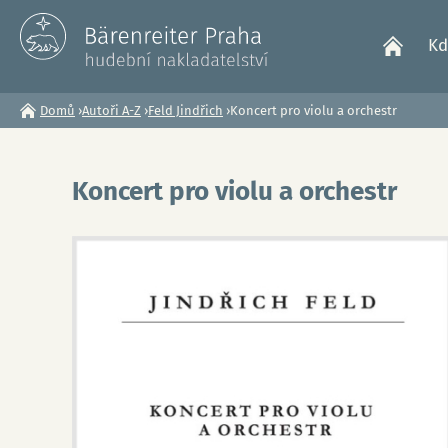
Kd
Domů
›
Autoři A-Z
›
Feld Jindřich
›
Koncert pro violu a orchestr
Jste
zde
Koncert pro violu a orchestr