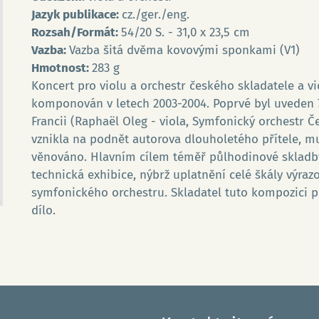
Jazyk publikace:
cz./ger./eng.
Rozsah/Formát:
54/20 S. - 31,0 x 23,5 cm
Vazba:
Vazba šitá dvěma kovovými sponkami (V1)
Hmotnost:
283 g
Koncert pro violu a orchestr českého skladatele a vio
komponován v letech 2003-2004. Poprvé byl uveden 7
Francii (Raphaël Oleg - viola, Symfonický orchestr Č
vznikla na podnět autorova dlouholetého přítele, muz
věnováno. Hlavním cílem téměř půlhodinové skladby, 
technická exhibice, nýbrž uplatnění celé škály výra
symfonického orchestru. Skladatel tuto kompozici p
dílo.