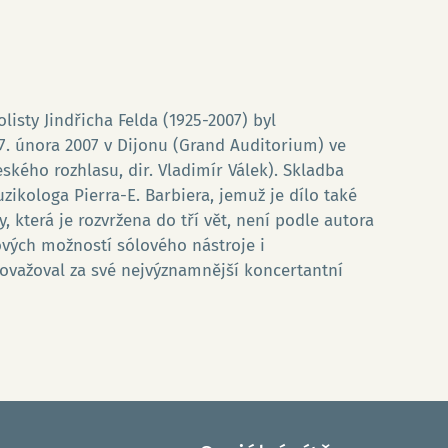
listy Jindřicha Felda (1925-2007) byl
. února 2007 v Dijonu (Grand Auditorium) ve
eského rozhlasu, dir. Vladimír Válek). Skladba
ikologa Pierra-E. Barbiera, jemuž je dílo také
která je rozvržena do tří vět, není podle autora
zových možností sólového nástroje i
ovažoval za své nejvýznamnější koncertantní
S
Ja