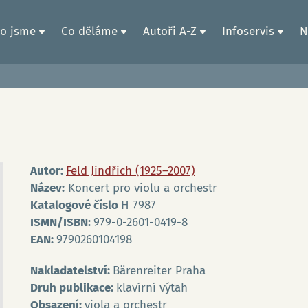
o jsme
Co děláme
Autoři A-Z
Infoservis
N
Autor:
Feld Jindřich (1925–2007)
Název:
Koncert pro violu a orchestr
Katalogové číslo
H 7987
ISMN/ISBN:
979-0-2601-0419-8
EAN:
9790260104198
Nakladatelství:
Bärenreiter Praha
Druh publikace:
klavírní výtah
Obsazení:
viola a orchestr