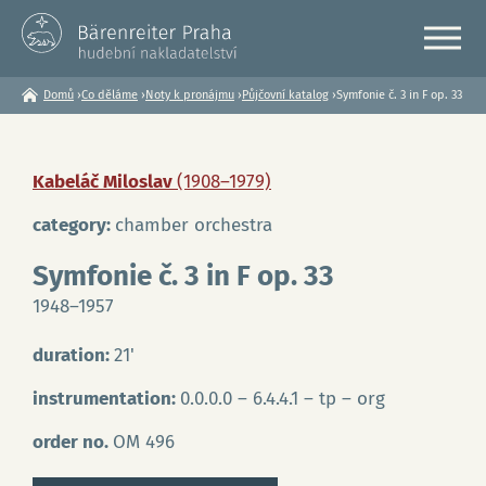
Domů
›
Co děláme
›
Noty k pronájmu
›
Půjčovní katalog
›
Symfonie č. 3 in F op. 33
Jste
zde
Kabeláč Miloslav
(1908–1979)
category:
chamber orchestra
Symfonie č. 3 in F op. 33
1948–1957
duration:
21'
instrumentation:
0.0.0.0 – 6.4.4.1 – tp – org
order no.
OM 496