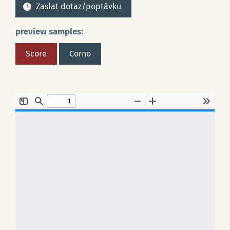
Zaslat dotaz/poptávku
preview samples:
Score
Corno