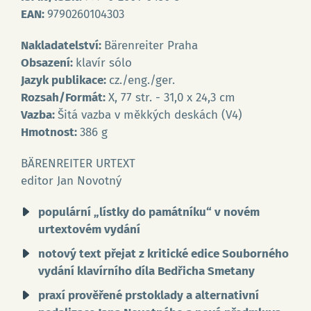
EAN:
9790260104303
Nakladatelství:
Bärenreiter Praha
Obsazení:
klavír sólo
Jazyk publikace:
cz./eng./ger.
Rozsah/Formát:
X, 77 str. - 31,0 x 24,3 cm
Vazba:
Šitá vazba v měkkých deskách (V4)
Hmotnost:
386 g
BÄRENREITER URTEXT
editor Jan Novotný
populární „lístky do památníku“ v novém
urtextovém vydání
notový text přejat z kritické edice Souborného
vydání klavírního díla Bedřicha Smetany
praxí prověřené prstoklady a alternativní