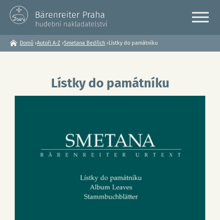
Domů
›
Autoři A-Z
›
Smetana Bedřich
›
Lístky do památníku
Jste
zde
Lístky do památníku