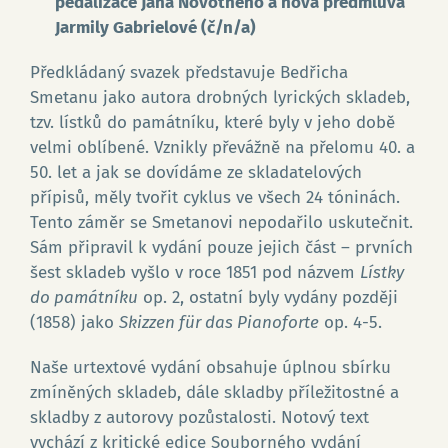
pedalizace Jana Novotného a nová předmluva
Jarmily Gabrielové (č/n/a)
Předkládaný svazek představuje Bedřicha
Smetanu jako autora drobných lyrických skladeb,
tzv. lístků do památníku, které byly v jeho době
velmi oblíbené. Vznikly převážně na přelomu 40. a
50. let a jak se dovídáme ze skladatelových
přípisů, měly tvořit cyklus ve všech 24 tóninách.
Go
Tento záměr se Smetanovi nepodařilo uskutečnit.
Sám připravil k vydání pouze jejich část – prvních
šest skladeb vyšlo v roce 1851 pod názvem
Lístky
do památníku
op. 2, ostatní byly vydány později
(1858) jako
Skizzen für das Pianoforte
op. 4-5.
Naše urtextové vydání obsahuje úplnou sbírku
zmíněných skladeb, dále skladby příležitostné a
skladby z autorovy pozůstalosti. Notový text
vychází z kritické edice Souborného vydání