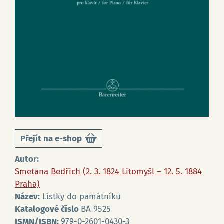
Přejít na e-shop
Autor:
Smetana Bedřich (2. 3. 1824 Litomyšl – 12. 5. 1884
Praha)
Název:
Lístky do památníku
Katalogové číslo
BA 9525
ISMN/ISBN:
979-0-2601-0430-3