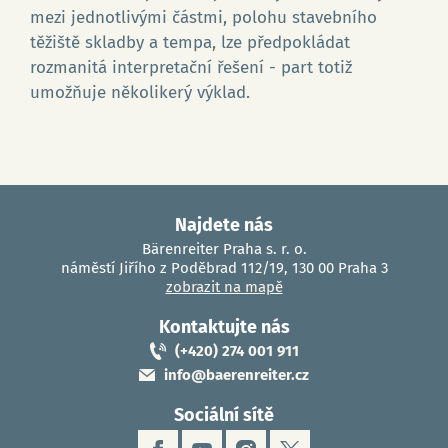
mezi jednotlivými částmi, polohu stavebního
těžiště skladby a tempa, lze předpokládat
rozmanitá interpretační řešení - part totiž
umožňuje několikerý výklad.
Najdete nás
Go
Bärenreiter Praha s. r. o.
náměstí Jiřího z Poděbrad 112/19, 130 00 Praha 3
zobrazit na mapě
Kontaktujte nás
(+420) 274 001 911
info@baerenreiter.cz
Sociální sítě