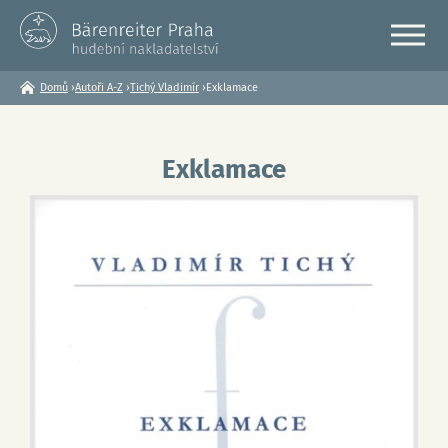
Domů
›
Autoři A-Z
›
Tichý Vladimír
›
Exklamace
Jste
zde
Exklamace