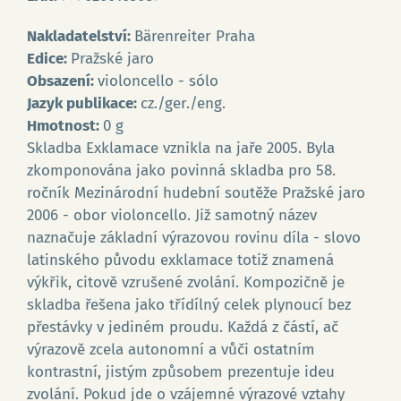
Nakladatelství:
Bärenreiter Praha
Edice:
Pražské jaro
Obsazení:
violoncello - sólo
Jazyk publikace:
cz./ger./eng.
Hmotnost:
0 g
Skladba Exklamace vznikla na jaře 2005. Byla
zkomponována jako povinná skladba pro 58.
ročník Mezinárodní hudební soutěže Pražské jaro
2006 - obor violoncello. Již samotný název
naznačuje základní výrazovou rovinu díla - slovo
latinského původu exklamace totiž znamená
výkřik, citově vzrušené zvolání. Kompozičně je
skladba řešena jako třídílný celek plynoucí bez
přestávky v jediném proudu. Každá z částí, ač
výrazově zcela autonomní a vůči ostatním
kontrastní, jistým způsobem prezentuje ideu
zvolání. Pokud jde o vzájemné výrazové vztahy